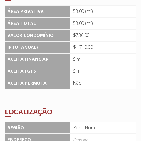
ÁREA PRIVATIVA
53.00 (m²)
ÁREA TOTAL
53.00 (m²)
VALOR CONDOMÍNIO
$736.00
IPTU (ANUAL)
$1,710.00
ACEITA FINANCIAR
Sim
ACEITA FGTS
Sim
ACEITA PERMUTA
Não
LOCALIZAÇÃO
REGIÃO
Zona Norte
ENDEREÇO
Consulte