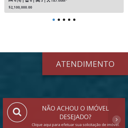
4 (4)
|
6
|
3
|
187.00M²
$2,100,000.00
ATENDIMENTO
NÃO ACHOU O IMÓVEL
DESEJADO?
Clique aqui para efetuar sua solicitação de imóvel.