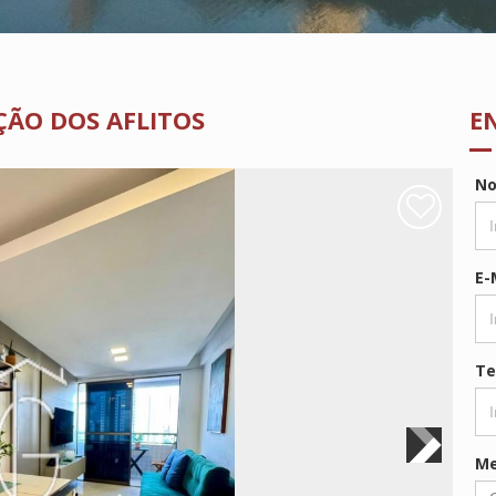
ÃO DOS AFLITOS
E
N
E-
Te
M