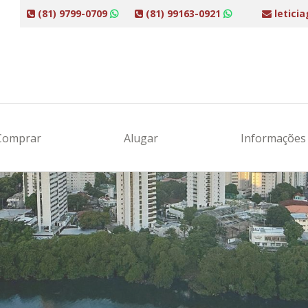
(81) 9799-0709
(81) 99163-0921
letici
Comprar
Alugar
Informaçõe