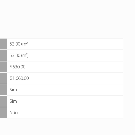
53.00 (m²)
53.00 (m²)
$630.00
$1,660.00
Sim
Sim
Não