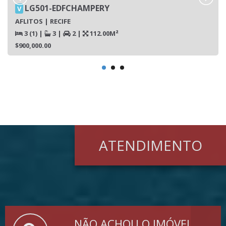
LG501-EDFCHAMPERY
V
AFLITOS | RECIFE
3 (1)
|
3
|
2
|
112.00M²
$900,000.00
ATENDIMENTO
NÃO ACHOU O IMÓVEL